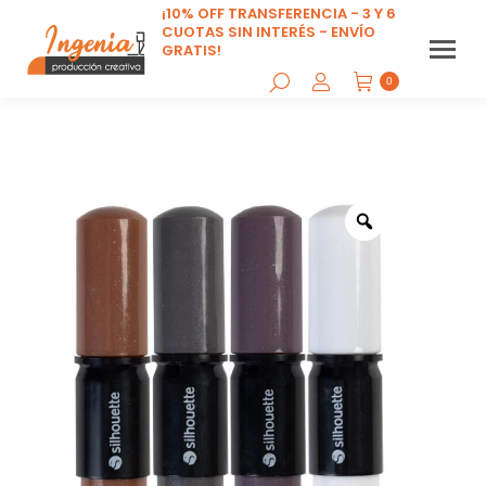
¡10% OFF TRANSFERENCIA - 3 Y 6
CUOTAS SIN INTERÉS - ENVÍO
GRATIS!
0