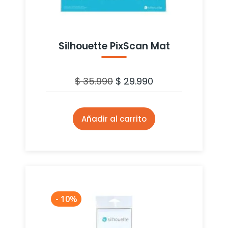
Silhouette PixScan Mat
$
35.990
$
29.990
Añadir al carrito
- 10%