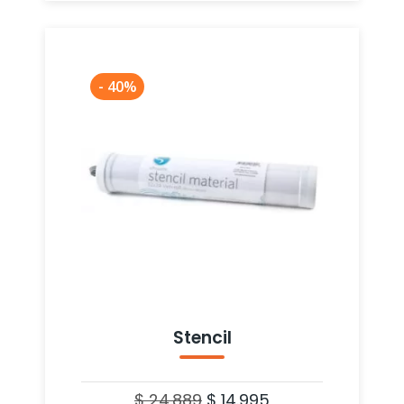
- 40%
Stencil
$
24.889
$
14.995