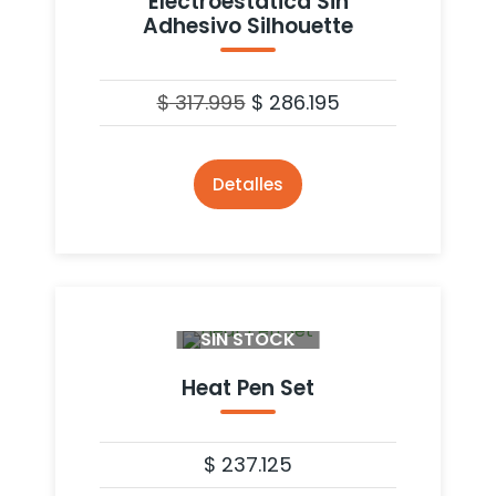
Electroestática Sin
Adhesivo Silhouette
$
317.995
$
286.195
Detalles
SIN STOCK
Heat Pen Set
$
237.125