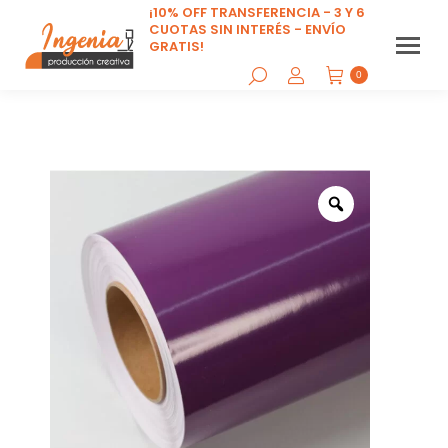
¡10% OFF TRANSFERENCIA - 3 Y 6
CUOTAS SIN INTERÉS - ENVÍO
GRATIS!
0