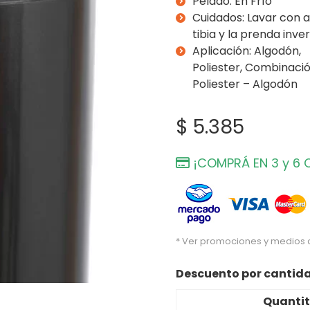
Pelado: En Frío
Cuidados: Lavar con 
tibia y la prenda inve
Aplicación: Algodón,
Poliester, Combinaci
Poliester – Algodón
$
5.385
¡COMPRÁ EN 3 y 6 
* Ver promociones y medios
Descuento por cantid
Quanti