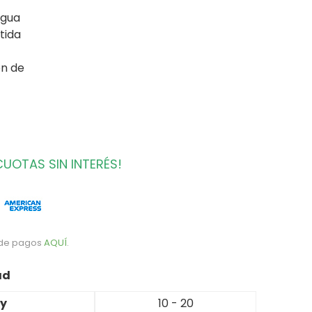
agua
rtida
ón de
CUOTAS SIN INTERÉS!
 de pagos
AQUÍ
.
ad
ty
10 - 20