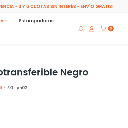
ENCIA - 3 Y 6 CUOTAS SIN INTERÉS - ENVÍO GRATIS!
es
Estampadoras
0
otransferible Negro
il
SKU:
ph02
m