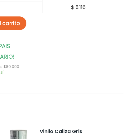
$
5.116
 carrito
PAIS
ARIO!
s $80.000
UÍ
.
Vinilo Caliza Gris